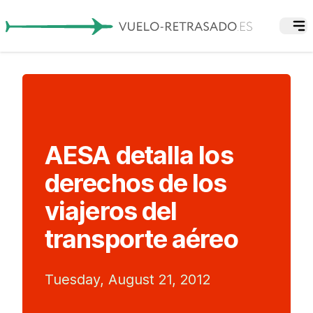
AESA detalla los
derechos de los
viajeros del
transporte aéreo
Tuesday, August 21, 2012