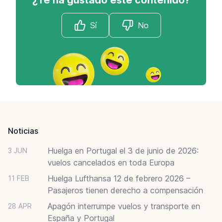
Sí
No
Footer
Noticias
Huelga en Portugal el 3 de junio de 2026:
3 JUN
vuelos cancelados en toda Europa
Huelga Lufthansa 12 de febrero 2026 –
11 FEB
Pasajeros tienen derecho a compensación
Apagón interrumpe vuelos y transporte en
28 APR
España y Portugal