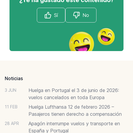
Sí
No
Footer
Noticias
Huelga en Portugal el 3 de junio de 2026:
3 JUN
vuelos cancelados en toda Europa
Huelga Lufthansa 12 de febrero 2026 –
11 FEB
Pasajeros tienen derecho a compensación
Apagón interrumpe vuelos y transporte en
28 APR
España y Portugal