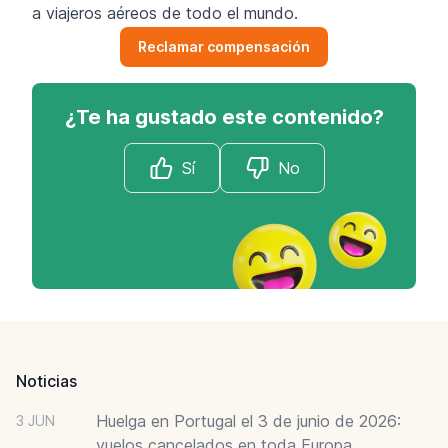
a viajeros aéreos de todo el mundo.
Reclamar compensación
¿Te ha gustado este contenido?
Sí
No
Footer
Noticias
Huelga en Portugal el 3 de junio de 2026:
3 JUN
vuelos cancelados en toda Europa