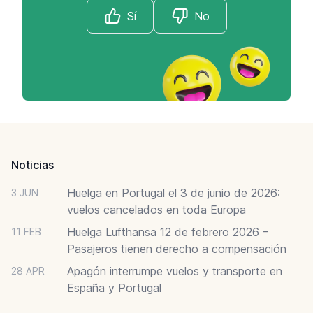
Sí
No
Footer
Noticias
Huelga en Portugal el 3 de junio de 2026:
3 JUN
vuelos cancelados en toda Europa
Huelga Lufthansa 12 de febrero 2026 –
11 FEB
Pasajeros tienen derecho a compensación
Apagón interrumpe vuelos y transporte en
28 APR
España y Portugal