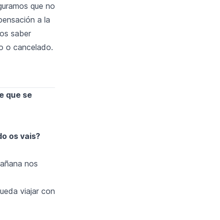
eguramos que no
pensación a la
mos saber
do o cancelado.
de que se
do os vais?
mañana nos
ueda viajar con