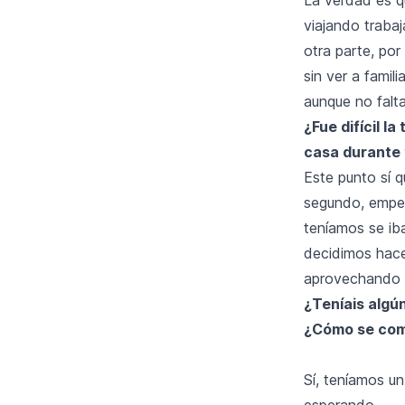
viajando traba
otra parte, po
sin ver a famil
aunque no falta
¿Fue difícil 
casa durante 
Este punto sí q
segundo, empe
teníamos se i
decidimos hace
aprovechando p
¿Teníais algú
¿Cómo se comp
Sí, teníamos u
esperando.