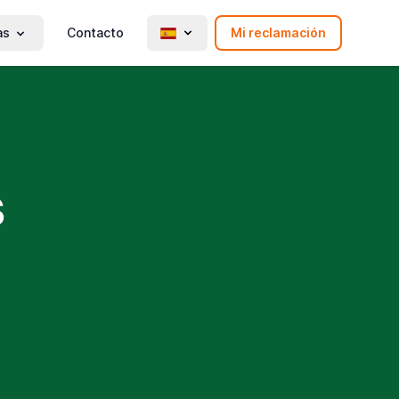
as
Contacto
Mi reclamación
s