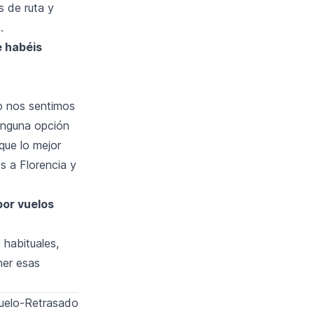
 de ruta y
.
e habéis
io nos sentimos
inguna opción
que lo mejor
s a Florencia y
por vuelos
 habituales,
ner esas
Vuelo-Retrasado