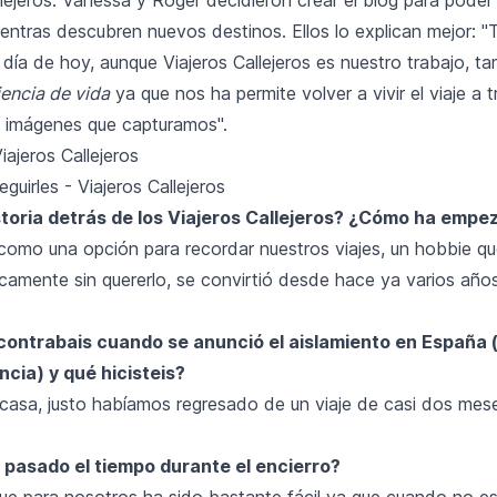
ientras descubren nuevos destinos. Ellos lo explican mejor:
día de hoy, aunque Viajeros Callejeros es nuestro trabajo, t
encia de vida
ya que nos ha permite volver a vivir el viaje a 
s imágenes que capturamos".
ajeros Callejeros
istoria detrás de los Viajeros Callejeros? ¿Cómo ha empe
mo una opción para recordar nuestros viajes, un hobbie qu
camente sin quererlo, se convirtió desde hace ya varios años
ontrabais cuando se anunció el aislamiento en España 
ncia) y qué hicisteis?
asa, justo habíamos regresado de un viaje de casi dos mes
pasado el tiempo durante el encierro?
ue para nosotros ha sido bastante fácil ya que cuando no 