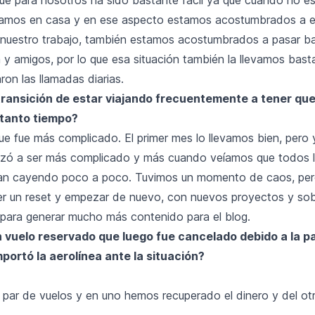
jamos en casa y en ese aspecto estamos acostumbrados a es
r nuestro trabajo, también estamos acostumbrados a pasar b
ia y amigos, por lo que esa situación también la llevamos bast
ron las llamadas diarias.
la transición de estar viajando frecuentemente a tener q
tanto tiempo?
ue fue más complicado. El primer mes lo llevamos bien, pero y
zó a ser más complicado y más cuando veíamos que todos l
ban cayendo poco a poco. Tuvimos un momento de caos, pe
r un reset y empezar de nuevo, con nuevos proyectos y sob
ara generar mucho más contenido para el blog.
n vuelo reservado que luego fue cancelado debido a la 
ortó la aerolínea ante la situación?
n par de vuelos y en uno hemos recuperado el dinero y del o