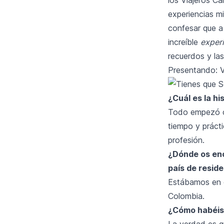
experiencias m
confesar que a 
increíble
experi
recuerdos y la
Presentando: Vi
¿Cuál es la h
Todo empezó co
tiempo y prácti
profesión.
¿Dónde os enc
país de reside
Estábamos en c
Colombia.
¿Cómo habéis 
La verdad es q