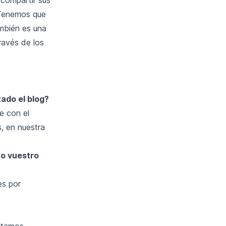
 "Tenemos que
ambién es una
través de los
zado el blog?
e con el
, en nuestra
(o vuestro
es por
estamos