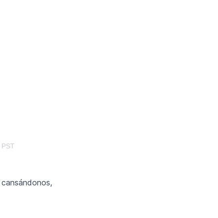
m PST
a cansándonos,