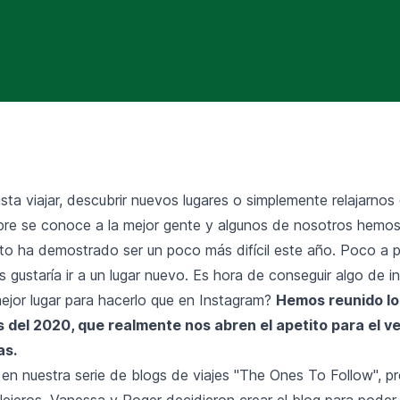
ta viajar, descubrir nuevos lugares o simplemente relajarnos 
pre se conoce a la mejor gente y algunos de nosotros hemo
sto ha demostrado ser un poco más difícil este año. Poco a 
 gustaría ir a un lugar nuevo. Es hora de conseguir algo de i
mejor lugar para hacerlo que en Instagram?
Hemos reunido lo
s del 2020, que realmente nos abren el apetito para el ver
as.
 en nuestra serie de blogs de viajes "The Ones To Follow", 
llejeros. Vanessa y Roger decidieron crear el blog para poder