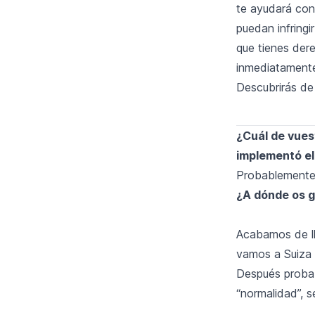
te ayudará con
puedan infring
que tienes der
inmediatamente
Descubrirás de
¿Cuál de vues
implementó el
Probablemente
¿A dónde os gu
Acabamos de ll
vamos a Suiza 
Después probab
“normalidad”, 