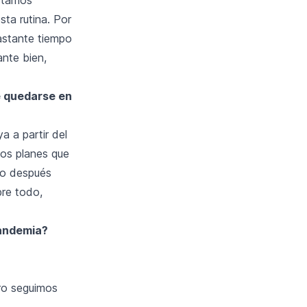
ta rutina. Por
astante tiempo
ante bien,
ue quedarse en
a a partir del
os planes que
ro después
re todo,
pandemia?
tro seguimos