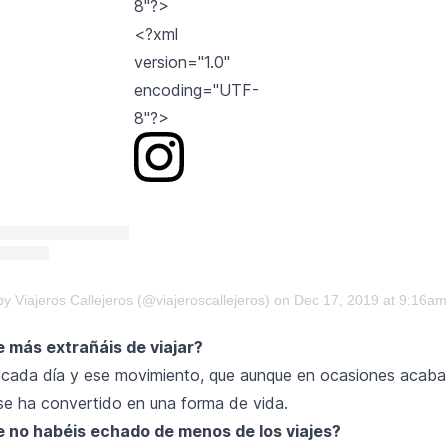
8"?>
<?xml
version="1.0"
encoding="UTF-
8"?>
y Viajeros Callejeros (@viajeroscallejeros)
on Dec 17, 2019 at 9:16a
e más extrañáis de viajar?
 cada día y ese movimiento, que aunque en ocasiones acab
se ha convertido en una forma de vida.
e no habéis echado de menos de los viajes?