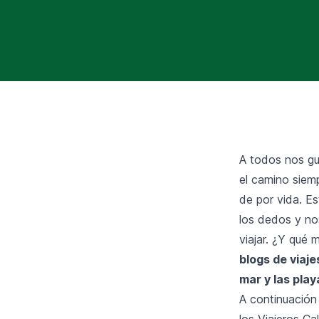
A todos nos gus
el camino siem
de por vida. E
los dedos y nos
viajar. ¿Y qué 
blogs de viaje
mar y las play
A continuación
los Viajeros Ca