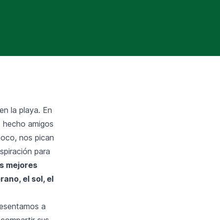
en la playa. En
s hecho amigos
poco, nos pican
nspiración para
s mejores
ano, el sol, el
presentamos a
 compartir sus