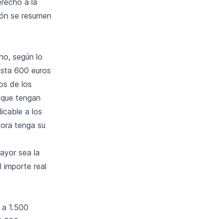
erecho a la
ción se resumen
ho, según lo
asta 600 euros
os de los
 que tengan
icable a los
dora tenga su
ayor sea la
l importe real
 a 1.500