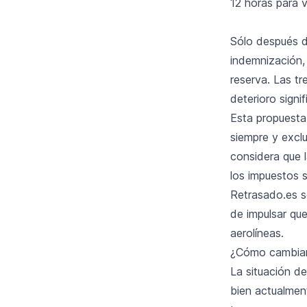
12 horas para 
Sólo después d
indemnización,
reserva. Las t
deterioro signi
Esta propuesta
siempre y excl
considera que 
los impuestos 
Retrasado.es s
de impulsar qu
aerolíneas.
¿Cómo cambiará
La situación d
bien actualmen