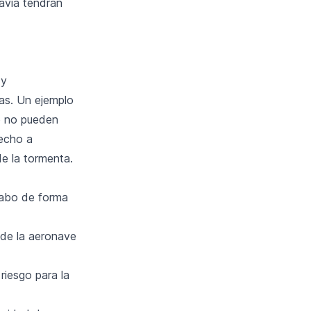
davía tendrán
 y
as. Un ejemplo
do no pueden
recho a
e la tormenta.
cabo de forma
 de la aeronave
riesgo para la