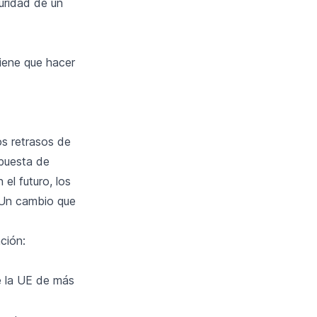
guridad de un
iene que hacer
os retrasos de
opuesta de
el futuro, los
. Un cambio que
ción:
e la UE de más