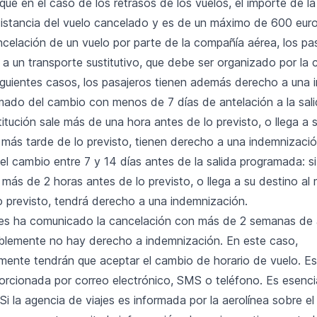
l que en el caso de los retrasos de los vuelos, el importe de 
distancia del vuelo cancelado y es de un máximo de 600 euro
celación de un vuelo por parte de la compañía aérea, los pa
 a un transporte sustitutivo, que debe ser organizado por la
siguientes casos, los pasajeros tienen además derecho a una 
mado del cambio con menos de 7 días de antelación a la salid
titución sale más de una hora antes de lo previsto, o llega a s
más tarde de lo previsto, tienen derecho a una indemnizació
el cambio entre 7 y 14 días antes de la salida programada: si
 más de 2 horas antes de lo previsto, o llega a su destino a
o previsto, tendrá derecho a una indemnización.
a les ha comunicado la cancelación con más de 2 semanas de 
ablemente no hay derecho a indemnización. En este caso,
ente tendrán que aceptar el cambio de horario de vuelo. Es
orcionada por correo electrónico, SMS o teléfono. Es esenci
. Si la agencia de viajes es informada por la aerolínea sobre 