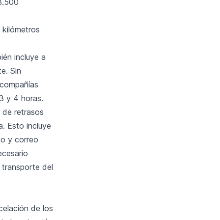
 3.500
 kilómetros
ién incluye a
e. Sin
s compañías
3 y 4 horas.
 de retrasos
. Esto incluye
no y correo
necesario
l transporte del
elación de los