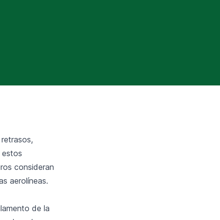
retrasos,
r estos
bros consideran
as aerolíneas.
glamento de la