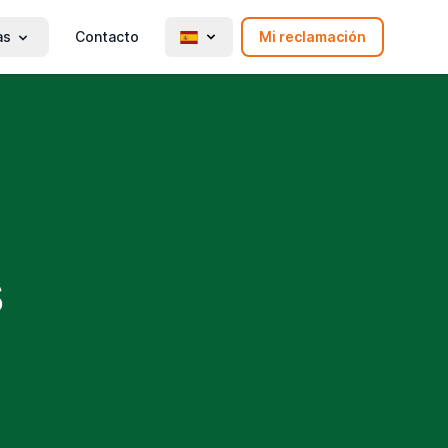
as
Contacto
Mi reclamación
s