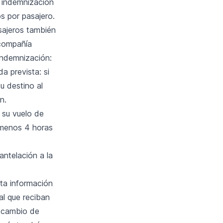
la indemnización
s por pasajero.
sajeros también
 compañía
indemnización:
a prevista: si
u destino al
n.
 su vuelo de
l menos 4 horas
antelación a la
ta información
al que reciban
el cambio de