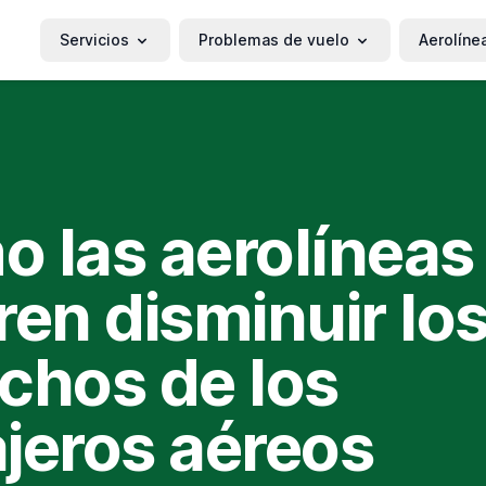
Servicios
Problemas de vuelo
Aerolíne
 las aerolíneas
ren disminuir lo
chos de los
jeros aéreos