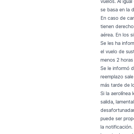
vuelos. Al igua
se basa en la 
En caso de can
tienen derecho
aérea. En los 
Se les ha infor
el vuelo de sus
menos 2 horas 
Se le informó d
reemplazo sale
más tarde de l
Si la aerolíne
salida, lament
desafortunadam
puede ser prop
la notificación