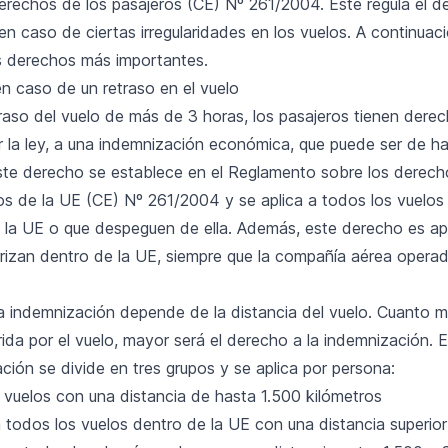
erechos de los pasajeros (CE) Nº 261/2004. Este regula el d
en caso de ciertas irregularidades en los vuelos. A continua
 derechos más importantes.
n caso de un retraso en el vuelo
raso del vuelo de más de 3 horas, los pasajeros tienen derec
r la ley, a una indemnización económica, que puede ser de h
ste derecho se establece en el Reglamento sobre los derech
os de la UE (CE) Nº 261/2004 y se aplica a todos los vuelos
e la UE o que despeguen de ella. Además, este derecho es apl
rrizan dentro de la UE, siempre que la compañía aérea opera
la indemnización depende de la distancia del vuelo. Cuanto m
rida por el vuelo, mayor será el derecho a la indemnización. E
ción se divide en tres grupos y se aplica por persona:
 vuelos con una distancia de hasta 1.500 kilómetros
 todos los vuelos dentro de la UE con una distancia superior