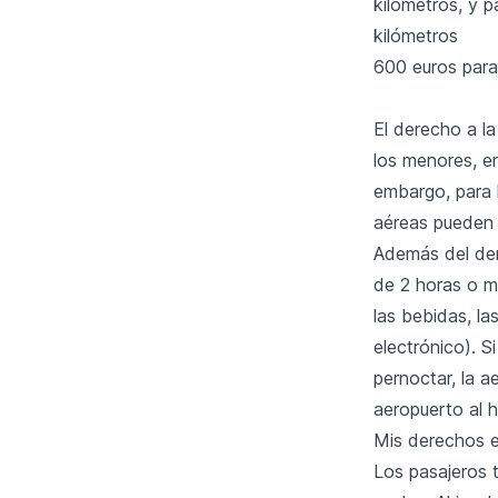
kilómetros, y 
kilómetros
600 euros para
El derecho a l
los menores, e
embargo, para 
aéreas pueden 
Además del der
de 2 horas o má
las bebidas, l
electrónico). S
pernoctar, la a
aeropuerto al h
Mis derechos e
Los pasajeros 