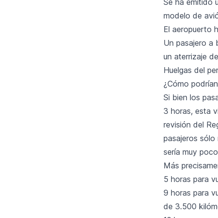
Se ha emitido u
modelo de avió
El aeropuerto 
Un pasajero a 
un aterrizaje 
Huelgas del per
¿Cómo podrían
Si bien los pa
3 horas, esta v
revisión del Re
pasajeros sólo
sería muy poco
Más precisamen
5 horas para v
9 horas para v
de 3.500 kilóm