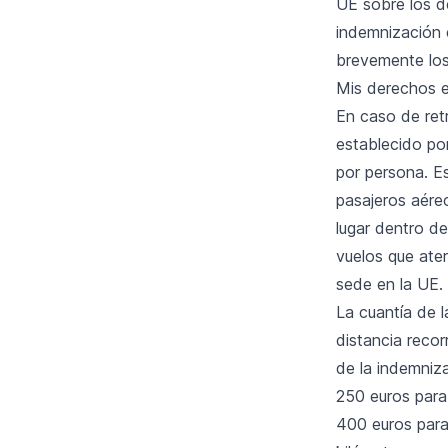
UE sobre los d
indemnización 
brevemente los
Mis derechos e
En caso de ret
establecido po
por persona. E
pasajeros aére
lugar dentro d
vuelos que ate
sede en la UE.
La cuantía de 
distancia recor
de la indemniza
250 euros para
400 euros para