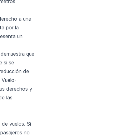
ómetros
derecho a una
ta por la
resenta un
e demuestra que
e si se
 reducción de
, Vuelo-
sus derechos y
de las
 de vuelos. Si
 pasajeros no