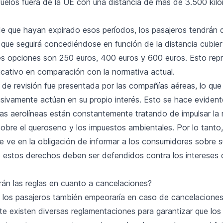
vuelos fuera de la UE con una distancia de más de 3.500 kil
e que hayan expirado esos períodos, los pasajeros tendrán 
 que seguirá concediéndose en función de la distancia cubier
res opciones son 250 euros, 400 euros y 600 euros. Esto rep
ficativo en comparación con la normativa actual.
 de revisión fue presentada por las compañías aéreas, lo qu
usivamente actúan en su propio interés. Esto se hace evident
las aerolíneas están constantemente tratando de impulsar la
sobre el queroseno y los impuestos ambientales. Por lo tanto
e ve en la obligación de informar a los consumidores sobre 
e estos derechos deben ser defendidos contra los intereses 
n las reglas en cuanto a cancelaciones?
e los pasajeros también empeoraría en caso de cancelaciones
te existen diversas reglamentaciones para garantizar que los