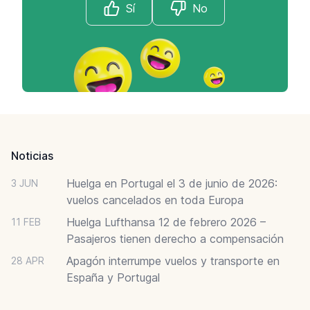
Sí
No
Footer
Noticias
Huelga en Portugal el 3 de junio de 2026:
3 JUN
vuelos cancelados en toda Europa
Huelga Lufthansa 12 de febrero 2026 –
11 FEB
Pasajeros tienen derecho a compensación
Apagón interrumpe vuelos y transporte en
28 APR
España y Portugal