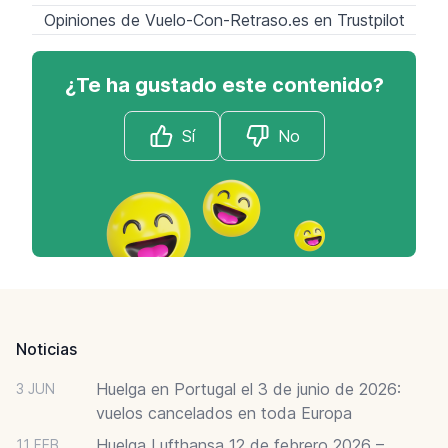
Opiniones de Vuelo-Con-Retraso.es en Trustpilot
¿Te ha gustado este contenido?
Sí
No
Footer
Noticias
Huelga en Portugal el 3 de junio de 2026:
3 JUN
vuelos cancelados en toda Europa
Huelga Lufthansa 12 de febrero 2026 –
11 FEB