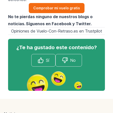
Comprobar mi vuelo gratis
No te pierdas ninguno de nuestros blogs o
noticias. Síguenos en
Facebook
y
Twitter
.
Opiniones de Vuelo-Con-Retraso.es en Trustpilot
¿Te ha gustado este contenido?
Sí
No
Footer