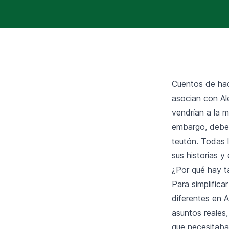
Cuentos de had
asocian con Ale
vendrían a la 
embargo, debem
teutón. Todas 
sus historias y
¿Por qué hay t
Para simplific
diferentes en 
asuntos reales,
que necesitaba