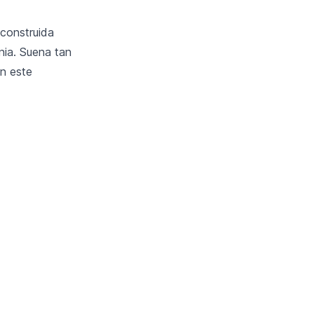
 construida
nia. Suena tan
en este