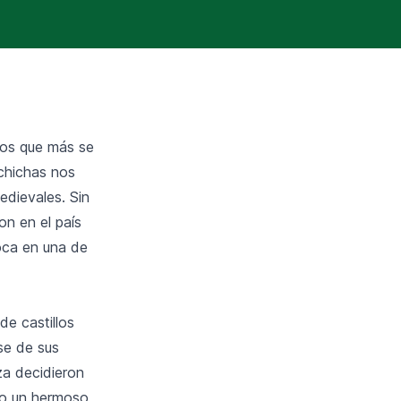
tos que más se
lchichas nos
edievales. Sin
n en el país
oca en una de
de castillos
se de sus
za decidieron
 o un hermoso