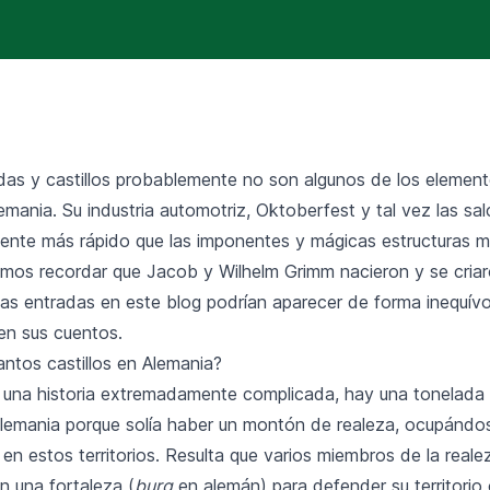
as y castillos probablemente no son algunos de los elemen
mania. Su industria automotriz, Oktoberfest y tal vez las sa
mente más rápido que las imponentes y mágicas estructuras m
os recordar que Jacob y Wilhelm Grimm nacieron y se criaro
las entradas en este blog podrían aparecer de forma inequív
 en sus cuentos.
antos castillos en Alemania?
ar una historia extremadamente complicada, hay una tonelada 
Alemania porque solía haber un montón de realeza, ocupándo
 en estos territorios. Resulta que varios miembros de la reale
n una fortaleza (
burg
en alemán) para defender su territorio