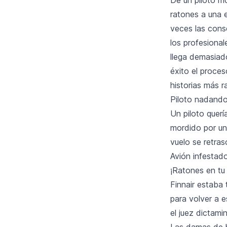
ratones a una e
veces las cons
los profesiona
llega demasiado
éxito el proces
historias más r
Piloto nadando
Un piloto querí
mordido por un 
vuelo se retra
Avión infestad
¡Ratones en tu 
Finnair estaba
para volver a e
el juez dictami
Las damas de h