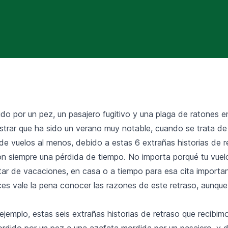
do por un pez, un pasajero fugitivo y una plaga de ratones en
rar que ha sido un verano muy notable, cuando se trata de 
de vuelos al menos, debido a estas 6 extrañas historias de r
on siempre una pérdida de tiempo. No importa porqué tu vuelo
tar de vacaciones, en casa o a tiempo para esa cita importan
es vale la pena conocer las razones de este retraso, aunque
jemplo, estas seis extrañas historias de retraso que recibim
ordido por un pez a una azafata mordida por un pasajero, y 