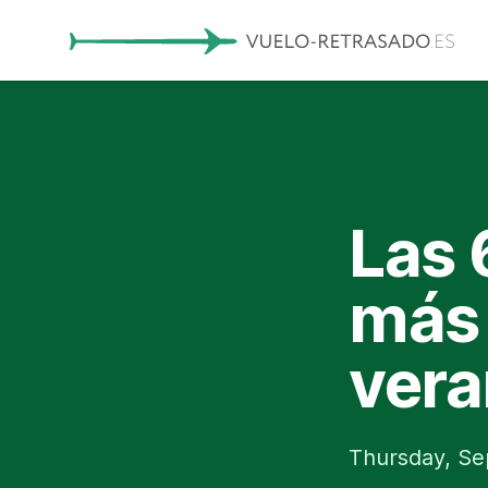
Las 
más 
vera
Thursday, Se