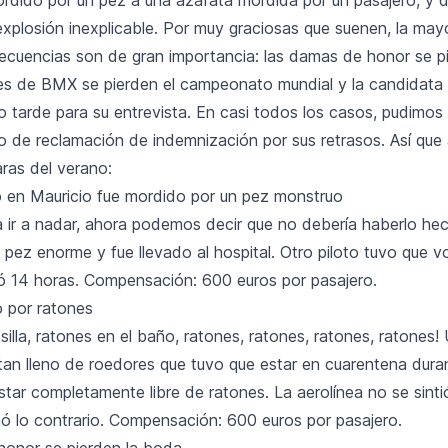
xplosión inexplicable. Por muy graciosas que suenen, la mayo
ecuencias son de gran importancia: las damas de honor se p
les de BMX se pierden el campeonato mundial y la candidata
 tarde para su entrevista. En casi todos los casos, pudimos 
o de reclamación de indemnización por sus retrasos. Así que a
aras del verano:
 en Mauricio fue mordido por un pez monstruo
a ir a nadar, ahora podemos decir que no debería haberlo hec
pez enorme y fue llevado al hospital. Otro piloto tuvo que vol
só 14 horas. Compensación: 600 euros por pasajero.
o por ratones
silla, ratones en el baño, ratones, ratones, ratones, ratones!
 tan lleno de roedores que tuvo que estar en cuarentena dur
star completamente libre de ratones. La aerolínea no se sinti
nó lo contrario. Compensación: 600 euros por pasajero.
onor se pierden la boda