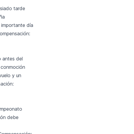
siado tarde
aña
 importante día
Compensación:
o antes del
a conmoción
vuelo y un
sación:
campeonato
vión debe
. Compensación: