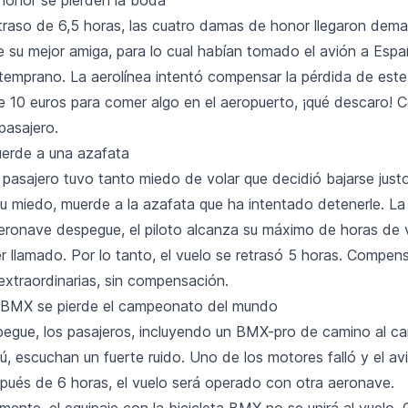
traso de 6,5 horas, las cuatro damas de honor llegaron dema
e su mejor amiga, para lo cual habían tomado el avión a Esp
temprano. La aerolínea intentó compensar la pérdida de este
 10 euros para comer algo en el aeropuerto, ¡qué descaro! 
pasajero.
erde a una azafata
n pasajero tuvo tanto miedo de volar que decidió bajarse just
u miedo, muerde a la azafata que ha intentado detenerle. L
aeronave despegue, el piloto alcanza su máximo de horas de 
r llamado. Por lo tanto, el vuelo se retrasó 5 horas. Compen
extraordinarias, sin compensación.
e BMX se pierde el campeonato del mundo
pegue, los pasajeros, incluyendo un BMX-pro de camino al 
ú, escuchan un fuerte ruido. Uno de los motores falló y el a
pués de 6 horas, el vuelo será operado con otra aeronave.
ente, el equipaje con la bicicleta BMX no se unirá al vuelo