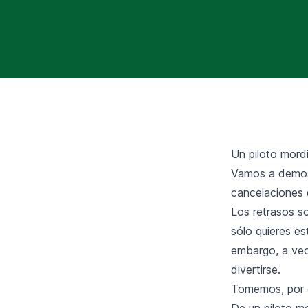
Un piloto mordi
Vamos a demost
cancelaciones 
Los retrasos s
sólo quieres es
embargo, a vec
divertirse.
Tomemos, por e
De un piloto m