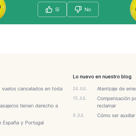
Sí
No
Lo nuevo en nuestro blog
6: vuelos cancelados en toda
Aterrizaje de em
24 JUL
Compensación por
15 JUL
asajeros tienen derecho a
reclamar
Cómo ser auxilia
9 JUL
n España y Portugal