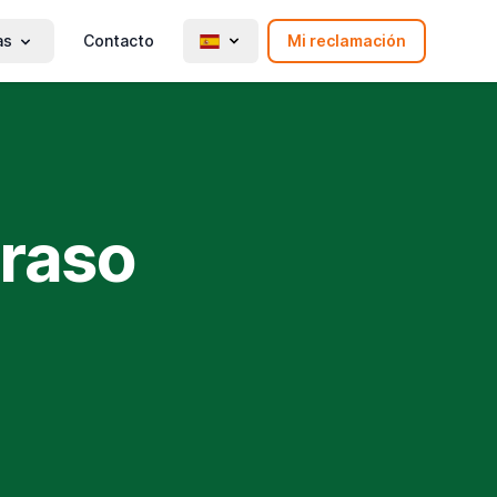
as
Contacto
Mi reclamación
traso