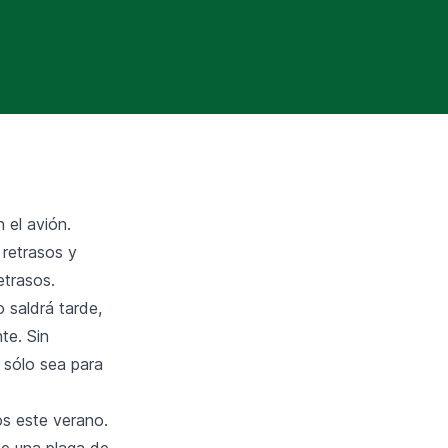
 el avión.
retrasos y
etrasos.
 saldrá tarde,
te. Sin
 sólo sea para
os este verano.
de una plaga de