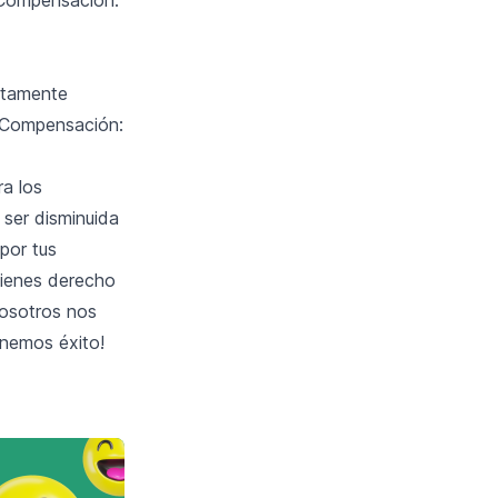
letamente
. Compensación:
ra los
 ser disminuida
por tus
tienes derecho
Nosotros nos
enemos éxito!