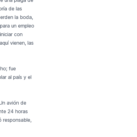
ría de las
ierden la boda,
 para un empleo
iniciar con
quí vienen, las
ho; fue
ar al país y el
 Un avión de
ante 24 horas
ó responsable,