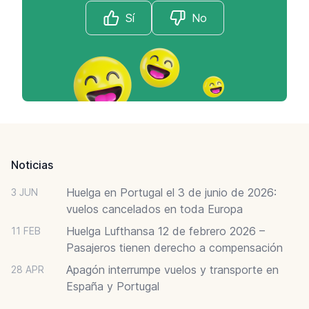
Sí
No
Footer
Noticias
Huelga en Portugal el 3 de junio de 2026:
3 JUN
vuelos cancelados en toda Europa
Huelga Lufthansa 12 de febrero 2026 –
11 FEB
Pasajeros tienen derecho a compensación
Apagón interrumpe vuelos y transporte en
28 APR
España y Portugal