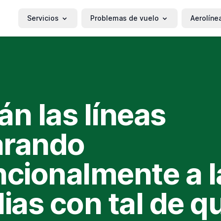
Servicios
Problemas de vuelo
Aerolíne
án las líneas
arando
ncionalmente a l
lias con tal de q