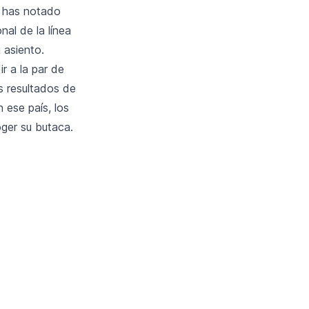
r has notado
al de la línea
 asiento.
r a la par de
os resultados de
 ese país, los
ger su butaca.