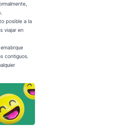
Normalmente,
.
o posible a la
s viajar en
e emabrque
os contiguos.
alquier