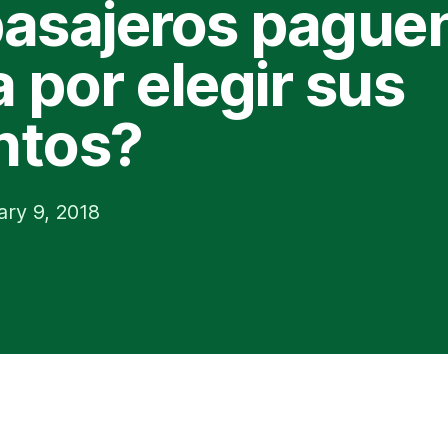
pasajeros pague
a por elegir sus
ntos?
ary 9, 2018