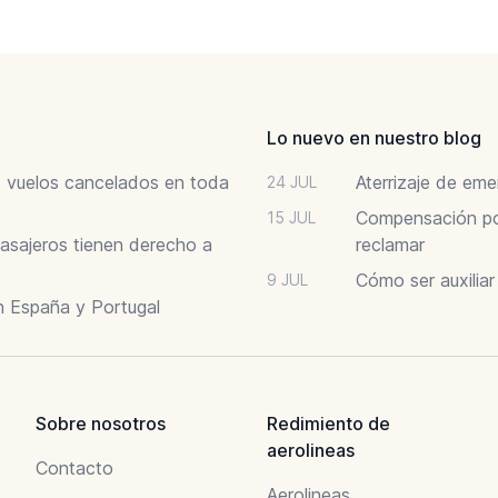
Lo nuevo en nuestro blog
6: vuelos cancelados en toda
Aterrizaje de em
24 JUL
Compensación por
15 JUL
asajeros tienen derecho a
reclamar
Cómo ser auxilia
9 JUL
n España y Portugal
Sobre nosotros
Redimiento de
aerolineas
Contacto
Aerolineas