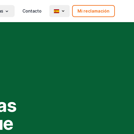
as
Contacto
Mi reclamación
as
ue