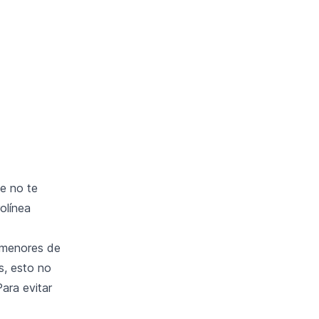
ue no te
rolínea
 menores de
s, esto no
ara evitar