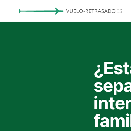
¿Est
sep
inte
fami