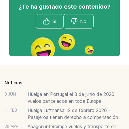
¿Te ha gustado este contenido?
Sí
No
Footer
Noticias
Huelga en Portugal el 3 de junio de 2026:
3 JUN
vuelos cancelados en toda Europa
Huelga Lufthansa 12 de febrero 2026 –
11 FEB
Pasajeros tienen derecho a compensación
Apagón interrumpe vuelos y transporte en
28 APR