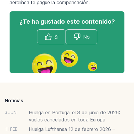
aerolínea te pague la compensación.
¿Te ha gustado este contenido?
Sí
No
Footer
Noticias
Huelga en Portugal el 3 de junio de 2026:
3 JUN
vuelos cancelados en toda Europa
Huelga Lufthansa 12 de febrero 2026 –
11 FEB