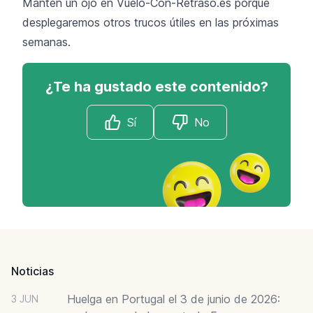
Mantén un ojo en Vuelo-Con-Retraso.es porque
desplegaremos otros trucos útiles en las próximas
semanas.
¿Te ha gustado este contenido?
Sí
No
Footer
Noticias
Huelga en Portugal el 3 de junio de 2026:
3 JUN