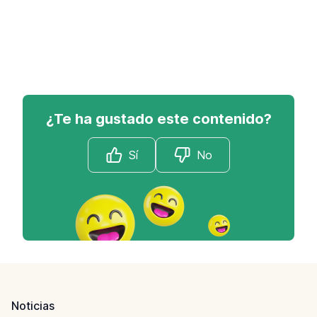
¿Te ha gustado este contenido?
Sí
No
Footer
Noticias