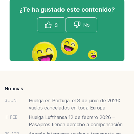
¿Te ha gustado este contenido?
Sí
No
Footer
Noticias
Huelga en Portugal el 3 de junio de 2026:
3 JUN
vuelos cancelados en toda Europa
Huelga Lufthansa 12 de febrero 2026 –
11 FEB
Pasajeros tienen derecho a compensación
Apagón interrumpe vuelos y transporte en
28 APR