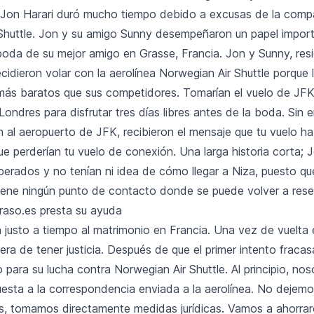
 Jon Harari duró mucho tiempo debido a excusas de la comp
Shuttle. Jon y su amigo Sunny desempeñaron un papel impo
 boda de su mejor amigo en Grasse, Francia. Jon y Sunny, res
idieron volar con la aerolínea Norwegian Air Shuttle porque l
ás baratos que sus competidores. Tomarían el vuelo de JFK
ondres para disfrutar tres días libres antes de la boda. Sin
 al aeropuerto de JFK, recibieron el mensaje que tu vuelo ha
e perderían tu vuelo de conexión. Una larga historia corta; 
erados y no tenían ni idea de cómo llegar a Niza, puesto q
tiene ningún punto de contacto donde se puede volver a reser
aso.es presta su ayuda
ron justo a tiempo al matrimonio en Francia. Una vez de vuelta
a de tener justicia. Después de que el primer intento fracasar
o para su lucha contra Norwegian Air Shuttle. Al principio, n
uesta a la correspondencia enviada a la aerolínea. No dejem
s, tomamos directamente medidas jurídicas. Vamos a ahorraro