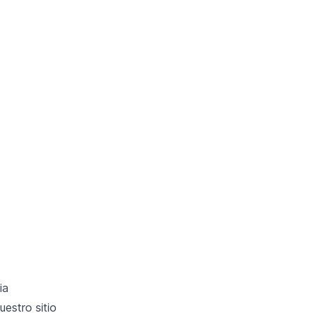
ia
estro sitio