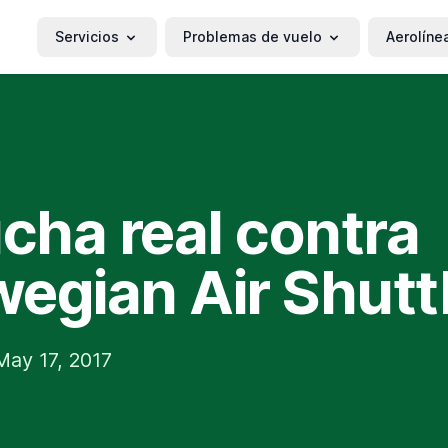
Servicios
Problemas de vuelo
Aerolíne
ucha real contra
egian Air Shutt
ay 17, 2017