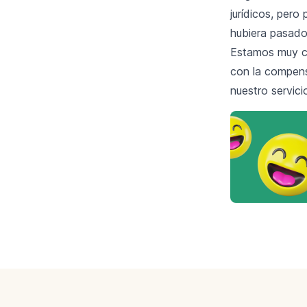
jurídicos, per
hubiera pasado
Estamos muy c
con la compens
nuestro servici
Footer