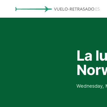
La l
Norw
Wednesday, M