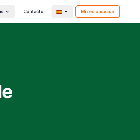
as
Contacto
Mi reclamación
le