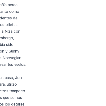
añía aérea
rtante como
identes de
os billetes
 a Niza con
 embargo,
bía sido
Jon y Sunny
ue Norwegian
var tus vuelos.
 en casa, Jon
a, utilizó
osotros tampoco
os que se nos
s los detalles