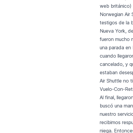
web británico)
Norwegian Air 
testigos de la
Nueva York, dec
fueron mucho m
una parada en L
cuando llegaron
cancelado, y qu
estaban desesp
Air Shuttle no 
Vuelo-Con-Retr
Al final, llega
buscó una maner
nuestro servici
recibimos resp
niega. Entonce