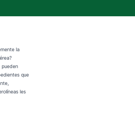
emente la
aérea?
e pueden
pedientes que
nte,
rolíneas les