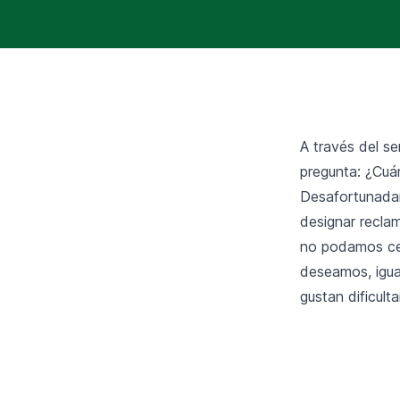
A través del se
pregunta: ¿Cuá
Desafortunadam
designar recla
no podamos cer
deseamos, igual
gustan dificult