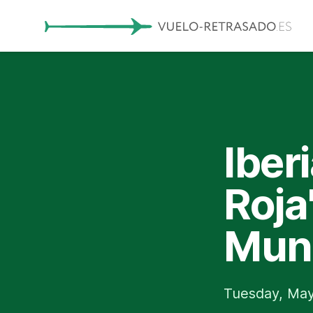
Iber
Roja
Mund
Tuesday, May