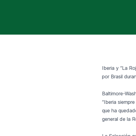
Iberia y “La Ro
por Brasil dura
Baltimore-Washi
“Iberia siempre
que ha quedado 
general de la 
La Selección g