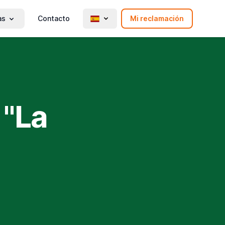
as
Contacto
Mi reclamación
 "La