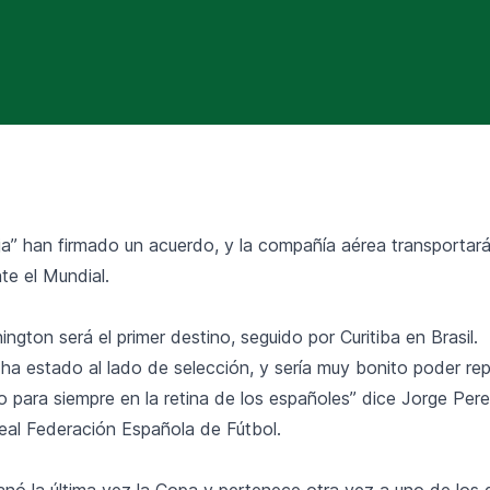
ja” han firmado un acuerdo, y la compañía aérea transportará
nte el Mundial.
ngton será el primer destino, seguido por Curitiba en Brasil.
 ha estado al lado de selección, y sería muy bonito poder rep
para siempre en la retina de los españoles” dice Jorge Perez
Real Federación Española de Fútbol.
anó la última vez la Copa y pertenece otra vez a uno de los