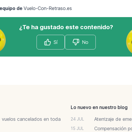
 equipo de
Vuelo-Con-Retraso.es
¿Te ha gustado este contenido?
Sí
No
Lo nuevo en nuestro blog
6: vuelos cancelados en toda
Aterrizaje de em
24 JUL
Compensación por
15 JUL