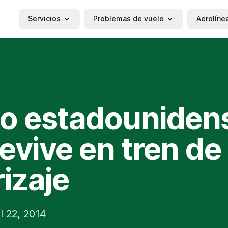
Servicios
Problemas de vuelo
Aerolíne
o estadouniden
evive en tren de
rizaje
l 22, 2014