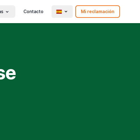
as
Contacto
Mi reclamación
se