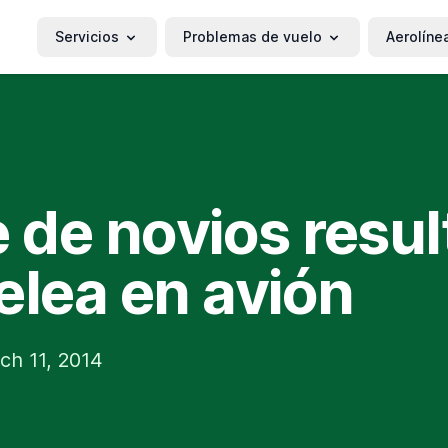
Servicios
Problemas de vuelo
Aerolíne
e de novios resul
elea en avión
ch 11, 2014