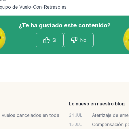
equipo de
Vuelo-Con-Retraso.es
¿Te ha gustado este contenido?
Sí
No
Lo nuevo en nuestro blog
6: vuelos cancelados en toda
Aterrizaje de em
24 JUL
Compensación por
15 JUL