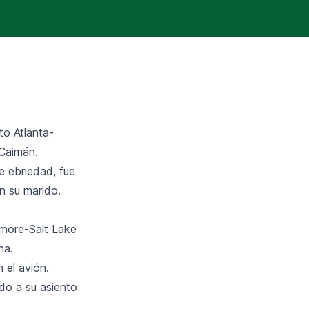
to Atlanta-
s Caimán.
e ebriedad, fue
in su marido.
imore-Salt Lake
ha.
 el avión.
do a su asiento