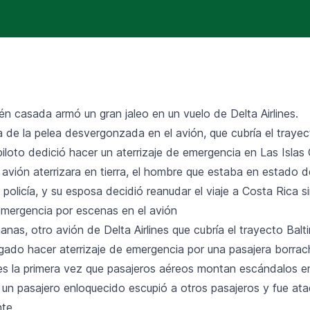
én casada armó un gran jaleo en un vuelo de Delta Airlines.
 de la pelea desvergonzada en el avión, que cubría el trayec
piloto dedició hacer un aterrizaje de emergencia en Las Isla
avión aterrizara en tierra, el hombre que estaba en estado d
 policía, y su esposa decidió reanudar el viaje a Costa Rica s
 emergencia por escenas en el avión
as, otro avión de Delta Airlines que cubría el trayecto Balt
igado hacer aterrizaje de emergencia por una pasajera borrac
 es la primera vez que pasajeros aéreos montan escándalos en
, un
pasajero enloquecido
escupió a otros pasajeros y fue ata
nte.