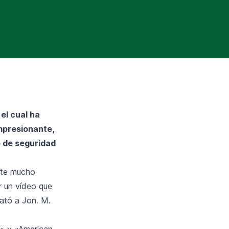
el cual ha
impresionante,
o de seguridad
nte mucho
r un vídeo que
rató a Jon. M.
e» y «American