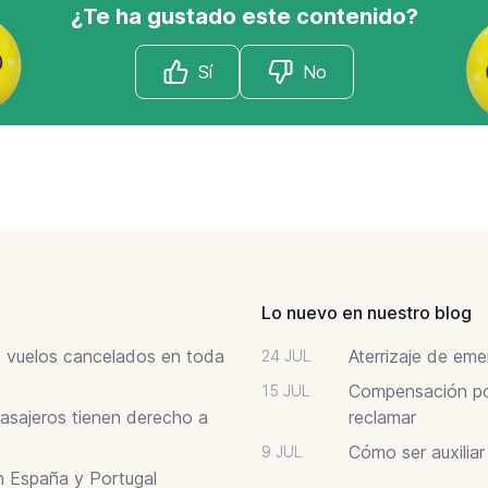
¿Te ha gustado este contenido?
Sí
No
Lo nuevo en nuestro blog
6: vuelos cancelados en toda
Aterrizaje de em
24 JUL
Compensación por
15 JUL
asajeros tienen derecho a
reclamar
Cómo ser auxilia
9 JUL
n España y Portugal