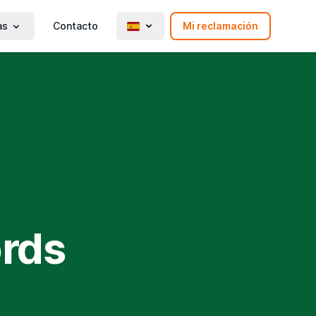
as
Contacto
Mi reclamación
ords