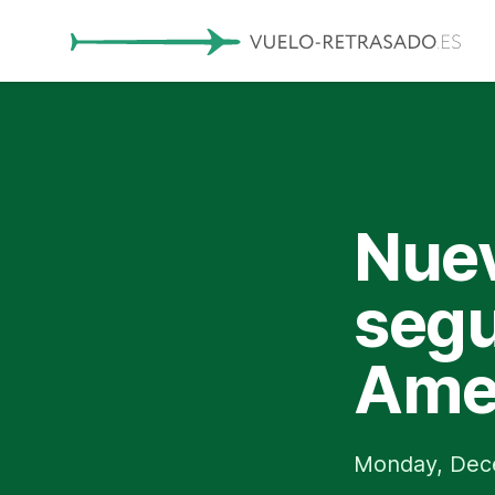
Nuev
segu
Amer
Monday, Dec