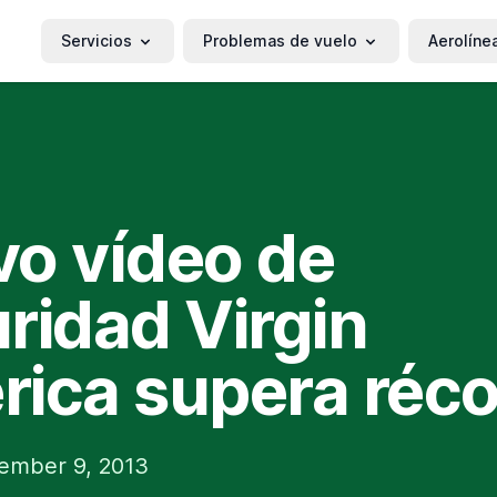
Servicios
Problemas de vuelo
Aerolíne
o vídeo de
ridad Virgin
ica supera réc
ember 9, 2013