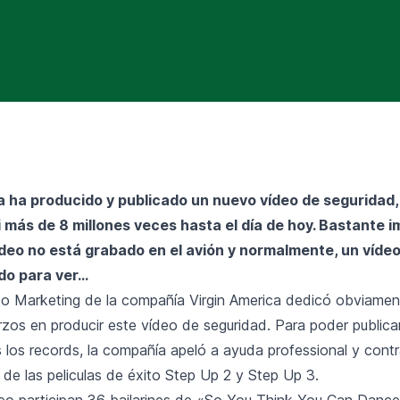
a ha producido y publicado un nuevo vídeo de seguridad, 
i más de 8 millones veces hasta el día de hoy. Bastante 
ídeo no está grabado en el avión y normalmente, un víde
do para ver...
o Marketing de la compañía Virgin America dedicó obviame
rzos en producir este vídeo de seguridad. Para poder publica
s los records, la compañía apeló a ayuda professional y cont
r de las peliculas de éxito Step Up 2 y Step Up 3.
deo participan 36 bailarines de «So You Think You Can Danc