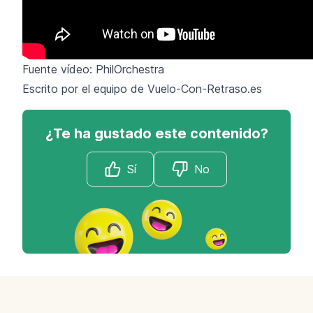
Fuente vídeo: PhilOrchestra
Escrito por el equipo de Vuelo-Con-Retraso.es
¿Te ha gustado este contenido?
Sí
No
Footer