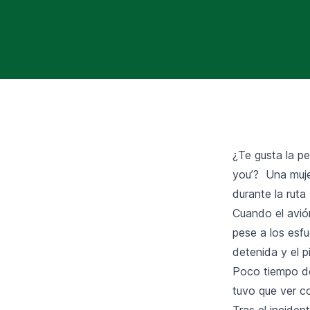
¿Te gusta la pe
you’? Una muje
durante la rut
Cuando el avió
pese a los esfu
detenida y el p
Poco tiempo de
tuvo que ver c
Tras el inciden