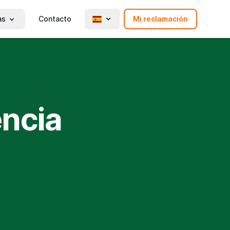
as
Contacto
Mi reclamación
encia