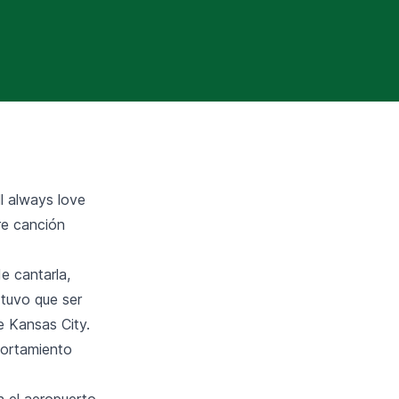
ll always love
re canción
e cantarla,
 tuvo que ser
de Kansas City.
portamiento
n el aeropuerto