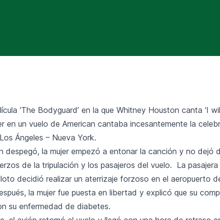
lícula ‘The Bodyguard’ en la que Whitney Houston canta ‘I wi
r en un vuelo de American cantaba incesantemente la celeb
a Los Ángeles – Nueva York.
n despegó, la mujer empezó a entonar la canción y no dejó d
erzos de la tripulación y los pasajeros del vuelo. La pasajera
iloto decidió realizar un aterrizaje forzoso en el aeropuerto 
spués, la mujer fue puesta en libertad y explicó que su com
on su enfermedad de diabetes.
te, el avión retomó el vuelo y llegó con una hora de retraso e