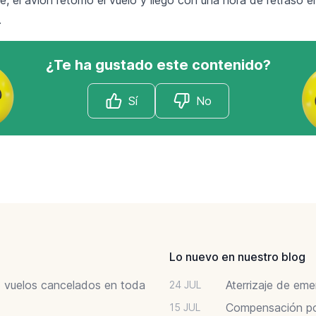
.
¿Te ha gustado este contenido?
Sí
No
Lo nuevo en nuestro blog
6: vuelos cancelados en toda
Aterrizaje de em
24 JUL
Compensación por
15 JUL