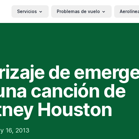
Servicios
Problemas de vuelo
Aerolíne
rizaje de emerg
una canción de
tney Houston
y 16, 2013