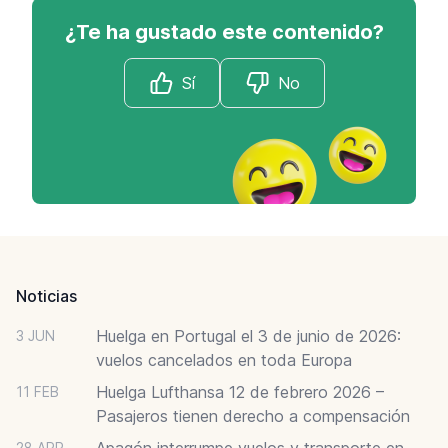
¿Te ha gustado este contenido?
Sí
No
Footer
Noticias
Huelga en Portugal el 3 de junio de 2026:
3 JUN
vuelos cancelados en toda Europa
Huelga Lufthansa 12 de febrero 2026 –
11 FEB
Pasajeros tienen derecho a compensación
Apagón interrumpe vuelos y transporte en
28 APR