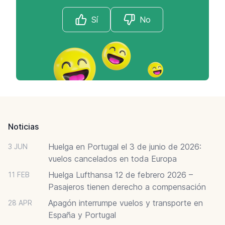
Sí
No
Footer
Noticias
Huelga en Portugal el 3 de junio de 2026:
3 JUN
vuelos cancelados en toda Europa
Huelga Lufthansa 12 de febrero 2026 –
11 FEB
Pasajeros tienen derecho a compensación
Apagón interrumpe vuelos y transporte en
28 APR
España y Portugal