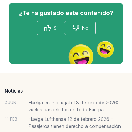
¿Te ha gustado este contenido?
Sí
No
Footer
Noticias
Huelga en Portugal el 3 de junio de 2026:
3 JUN
vuelos cancelados en toda Europa
Huelga Lufthansa 12 de febrero 2026 –
11 FEB
Pasajeros tienen derecho a compensación