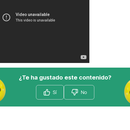
¿Te ha gustado este contenido?
Sí
No