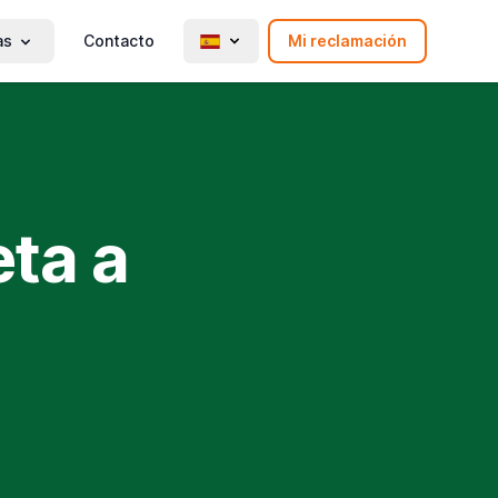
as
Contacto
Mi reclamación
ta a