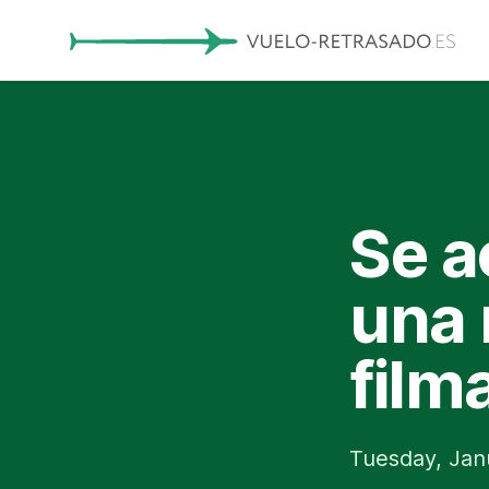
Se a
una 
film
Tuesday, Jan