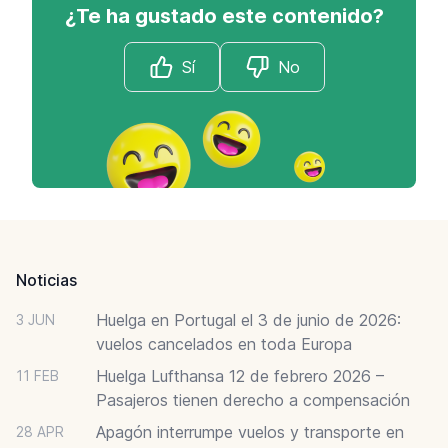
¿Te ha gustado este contenido?
Sí
No
Footer
Noticias
Huelga en Portugal el 3 de junio de 2026:
3 JUN
vuelos cancelados en toda Europa
Huelga Lufthansa 12 de febrero 2026 –
11 FEB
Pasajeros tienen derecho a compensación
Apagón interrumpe vuelos y transporte en
28 APR