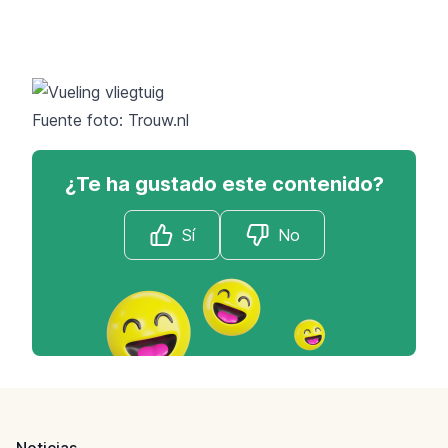
Fuente foto: Trouw.nl
¿Te ha gustado este contenido?
Sí
No
Footer
Noticias