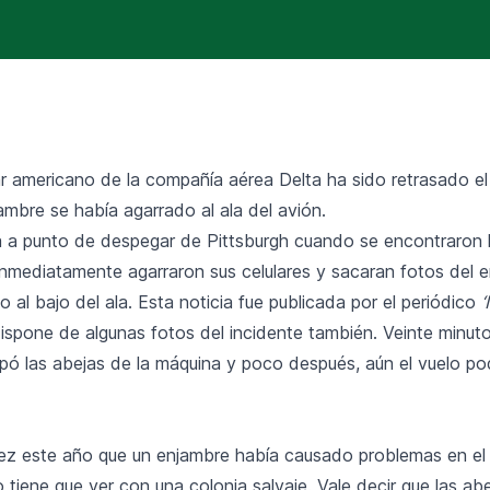
ar americano de la compañía aérea Delta ha sido retrasado el
mbre se había agarrado al ala del avión.
a a punto de despegar de Pittsburgh cuando se encontraron l
inmediatamente agarraron sus celulares y sacaran fotos del e
 al bajo del ala. Esta noticia fue publicada por el periódico
 dispone de algunas fotos del incidente también. Veinte minut
aspó las abejas de la máquina y poco después, aún el vuelo p
vez este año que un enjambre había causado problemas en el
tiene que ver con una colonia salvaje. Vale decir que las ab