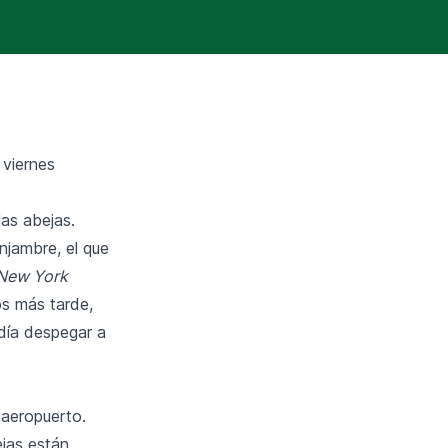
 viernes
as abejas.
njambre, el que
‘New York
os más tarde,
odía despegar a
 aeropuerto.
ejas están