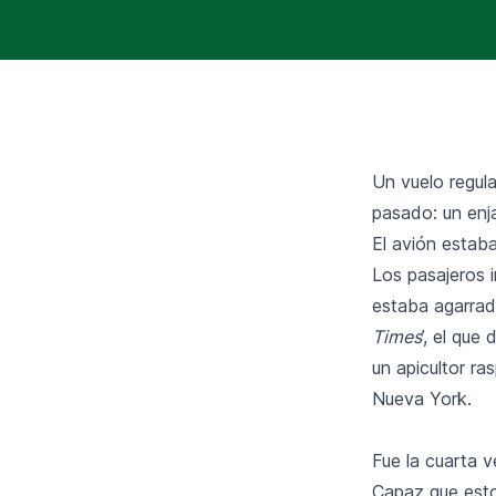
Un vuelo regul
pasado: un enja
El avión estab
Los pasajeros 
estaba agarrado
Times
’, el que
un apicultor r
Nueva York.
Fue la cuarta 
Capaz que esto 