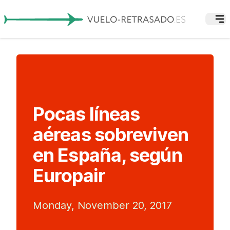
Pocas líneas
aéreas sobreviven
en España, según
Europair
Monday, November 20, 2017