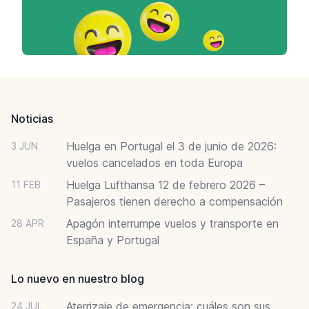
Footer
Noticias
Huelga en Portugal el 3 de junio de 2026:
3 JUN
vuelos cancelados en toda Europa
Huelga Lufthansa 12 de febrero 2026 –
11 FEB
Pasajeros tienen derecho a compensación
Apagón interrumpe vuelos y transporte en
28 APR
España y Portugal
Lo nuevo en nuestro blog
Aterrizaje de emergencia: cuáles son sus
24 JUL