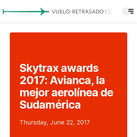
Skytrax awards
2017: Avianca, la
mejor aerolínea de
Sudamérica
Thursday, June 22, 2017