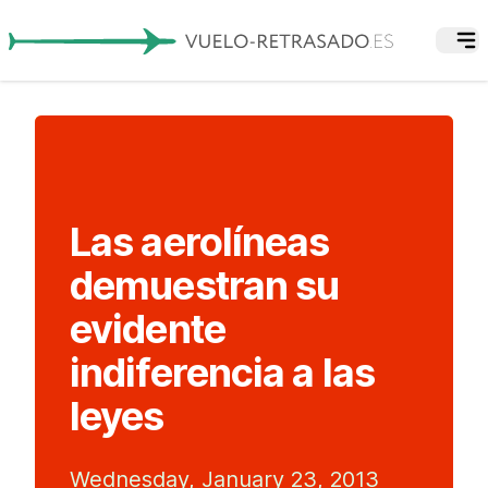
Las aerolíneas
demuestran su
evidente
indiferencia a las
leyes
Wednesday, January 23, 2013