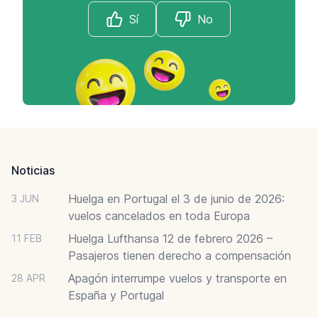
Sí
No
Footer
Noticias
Huelga en Portugal el 3 de junio de 2026:
3 JUN
vuelos cancelados en toda Europa
Huelga Lufthansa 12 de febrero 2026 –
11 FEB
Pasajeros tienen derecho a compensación
Apagón interrumpe vuelos y transporte en
28 APR
España y Portugal