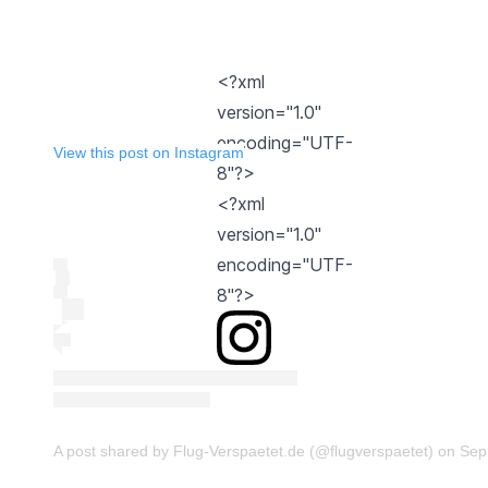
<?xml
version="1.0"
encoding="UTF-
View this post on Instagram
8"?>
<?xml
version="1.0"
encoding="UTF-
8"?>
A post shared by Flug-Verspaetet.de (@flugverspaetet)
on Sep